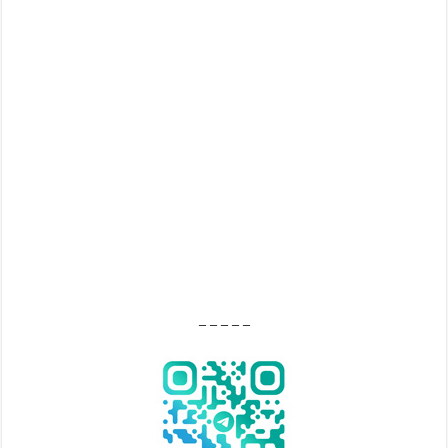
– – – – –