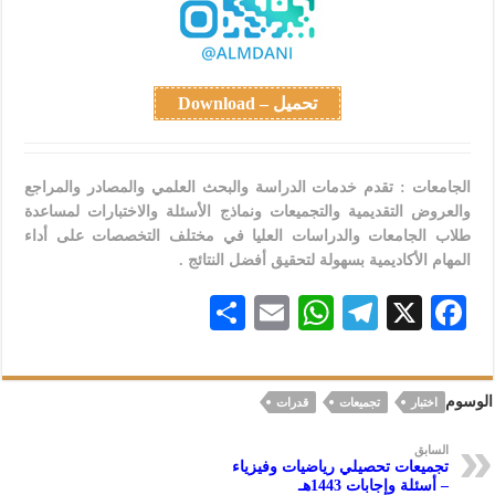
تحميل – Download
الجامعات : تقدم خدمات الدراسة والبحث العلمي والمصادر والمراجع
والعروض التقديمية والتجميعات ونماذج الأسئلة والاختبارات لمساعدة
طلاب الجامعات والدراسات العليا في مختلف التخصصات على أداء
المهام الأكاديمية بسهولة لتحقيق أفضل النتائج .
S
E
W
Te
X
F
h
m
h
le
ac
ar
ai
at
gr
eb
الوسوم
اختبار
تجميعات
قدرات
e
l
s
a
oo
A
m
k
السابق
تجميعات تحصيلي رياضيات وفيزياء
p
– أسئلة وإجابات 1443هـ