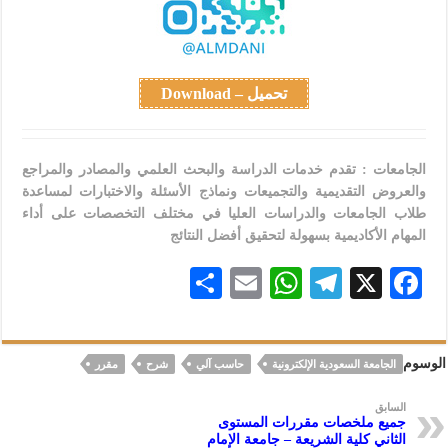
تحميل – Download
الجامعات : تقدم خدمات الدراسة والبحث العلمي والمصادر والمراجع
والعروض التقديمية والتجميعات ونماذج الأسئلة والاختبارات لمساعدة
طلاب الجامعات والدراسات العليا في مختلف التخصصات على أداء
المهام الأكاديمية بسهولة لتحقيق أفضل النتائج
S
E
W
Te
X
F
h
m
h
le
ac
ar
ai
at
gr
eb
الوسوم
الجامعة السعودية الإلكترونية
حاسب آلي
شرح
مقرر
e
l
s
a
oo
A
m
k
السابق
جميع ملخصات مقررات المستوى
p
الثاني كلية الشريعة – جامعة الإمام