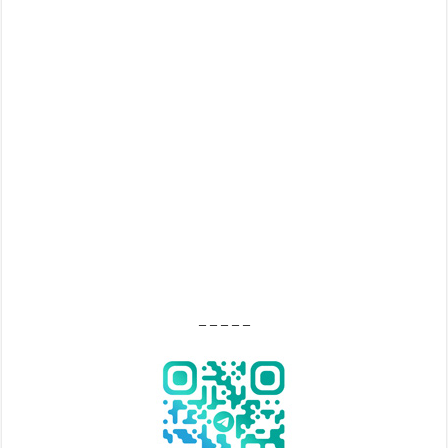
– – – – –