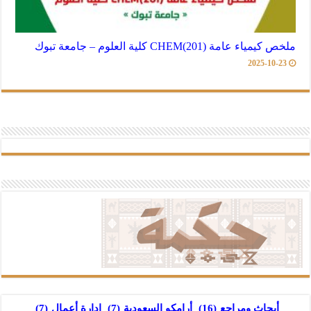
ملخص كيمياء عامة (201)CHEM كلية العلوم – جامعة تبوك
2025-10-23
أبحاث ومراجع
(16)
أرامكو السعودية
(7)
إدارة أعمال
(7)