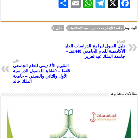
S
E
W
Te
X
F
h
m
h
le
ac
ar
ai
at
gr
eb
الوسوم
جامعة الإمام محمد بن سعود الإسلامية
دليل
e
l
s
a
oo
A
m
k
السابق
دليل القبول لبرامج الدراسات العليا
p
الأكاديمية للعام الجامعي 1448هـ –
جامعة الملك عبدالعزيز
p
التالي
التقويم الأكاديمي للعام الجامعي
1448 – 1449هـ للفصول الدراسية
الأول والثاني والصيفي – جامعة
الملك خالد
مقالات مشابهة