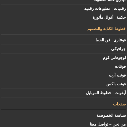
رقميات | مطبوعات رقمية
حكمة | أقوال مأثورة
خطوط الكتابة والتصميم
فونتاري | فن الخط
جرافيكي
لوجوهاتي.كوم
فونتات
فونت آرت
فونت باكس
آيفونت | خطوط الموبايل
صفحات
سياسة الخصوصية
من نحن – تواصل معنا