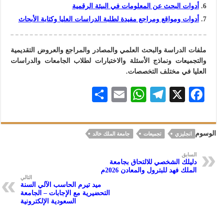
أدوات البحث عن المعلومات في البيئة الرقمية
أدوات ومواقع ومراجع مفيدة لطلبة الدراسات العليا وكتابة الأبحاث
ملفات الدراسة والبحث العلمي والمصادر والمراجع والعروض التقديمية
والتجميعات ونماذج الأسئلة والاختبارات لطلاب الجامعات والدراسات
العليا في مختلف التخصصات.
S
E
W
Te
X
F
h
m
h
le
ac
ar
ai
at
gr
eb
الوسوم
انجليزي
تجميعات
جامعة الملك خالد
e
l
s
a
oo
A
m
k
السابق
دليلك الشخصي للالتحاق بجامعة
p
الملك فهد للبترول والمعادن 2026م
التالي
p
ميد تيرم الحاسب الآلي السنة
التحضيرية مع الإجابات – الجامعة
السعودية الإلكترونية